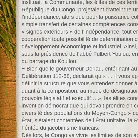
instituait la Communauté, les élites de ces terri
République du Congo, projetaient d’atteindre un 
l’indépendance, alors que pour la puissance colon
simple transfert de certaines compétences cons
« signes extérieurs » de l’indépendance, tout e
coopération toute possibilité de détermination 
développement économique et industriel. Ainsi,
sous la présidence de l’abbé Fulbert Youlou, en f
du barrage du Kouilou.
− Bien que le gouverneur Deriau, entérinant au
Délibération 112-58, déclarait qu’« … il vous 
définir la structure que vous entendez donner à 
quant à la composition, au mode de désignati
pouvoirs législatif et exécutif… », les élites con
invention démocratique qui devait prendre en co
diversité des populations du Moyen-Congo » con
État, s’étaient contentées de l’État unitaire, la 
héritée du jacobinisme français.
Dès lors, le Congo va vivre les limites de son ac