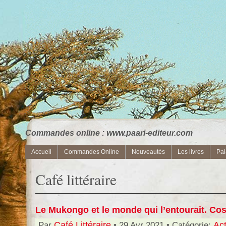
Commandes online : www.paari-editeur.com
Accueil
Commandes Online
Nouveautés
Les livres
Pal
Café littéraire
Le Mukongo et le monde qui l’entourait. 
Par
Café Littéraire
• 29 Avr 2021 • Catégorie:
Act