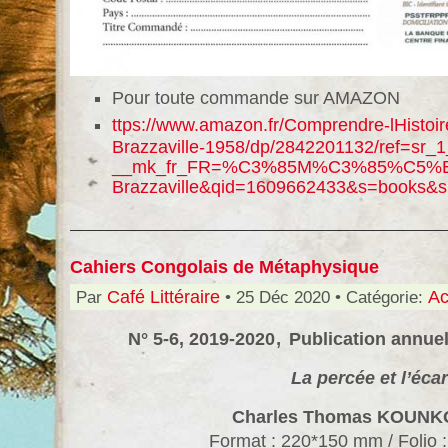
Pour toute commande sur AMAZON
ttps://www.amazon.fr/Comprendre-lHistoir
Brazzaville-1958/dp/2842201132/ref=sr_
__mk_fr_FR=%C3%85M%C3%85%C5%BD%C
Brazzaville&qid=1609662433&s=books&s
Cahiers Congolais de Métaphysique
Par
Café Littéraire
• 25 Déc 2020 • Catégorie:
Ac
,
N° 5-6, 2019-2020
Publication annuel
La percée et l’écar
Charles Thomas KOUNK
Format : 220*150 mm / Folio 