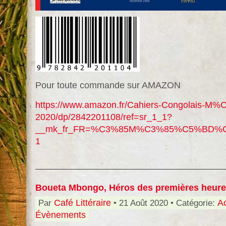
Pour toute commande sur AMAZON
https://www.amazon.fr/Cahiers-Congolais-M%
2020/dp/2842201108/ref=sr_1_1?
__mk_fr_FR=%C3%85M%C3%85%C5%BD%C3%95
1
Boueta Mbongo, Héros des premières heur
Par
Café Littéraire
• 21 Août 2020 • Catégorie:
Ac
Évènements