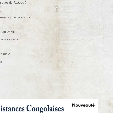
grottes de
Tchiopo
?
euses s’y cache encore
u qui choit
 le voile sacré
 de
Kiélé
 »