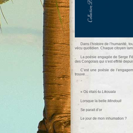
Dans l’histoire de l’humanité, to
vécu quotidien. Chaque citoyen lamb
La poésie engagée de Serge Féli
des Congolais qui s’est effrité depu
C’est une poésie de l’engagemen
trouve…
« Où étais-tu
Likouala
Lorsque la belle
Mindouli
Se parait d’or
Le jour de mon inhumation ?
…