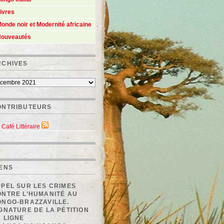
ivres
onde noir et Modernité africaine
ouveautés
RCHIVES
ONTRIBUTEURS
Café Littéraire
IENS
PEL SUR LES CRIMES
ONTRE L’HUMANITÉ AU
ONGO-BRAZZAVILLE.
GNATURE DE LA PÉTITION
 LIGNE