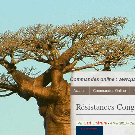
Commandes online : www.paa
Accueil
Commandes Online
Résistances Cong
Café Littéraire
Par
• 4 Mar 2018 • Cat