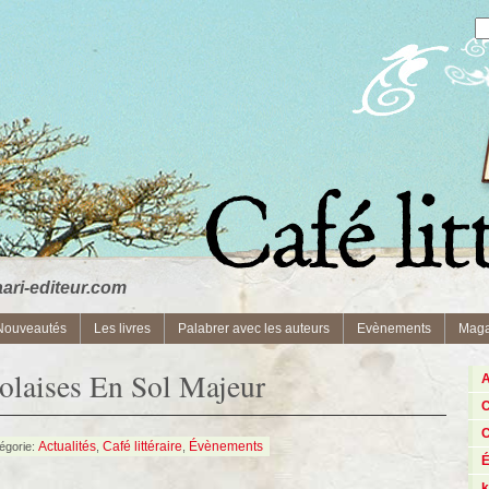
ri-editeur.com
Nouveautés
Les livres
Palabrer avec les auteurs
Evènements
Maga
olaises En Sol Majeur
A
C
C
Actualités
Café littéraire
Évènements
égorie:
,
,
k