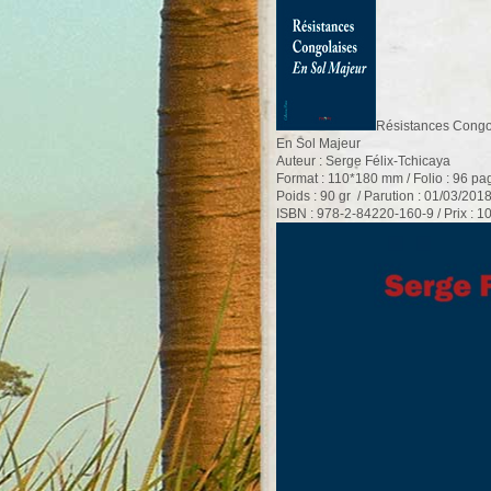
Résistances Congo
En Sol Majeur
Auteur : Serge Félix-Tchicaya
Format : 110*180 mm / Folio : 96 pa
Poids : 90 gr / Parution : 01/03/201
ISBN : 978-2-84220-160-9 / Prix : 1