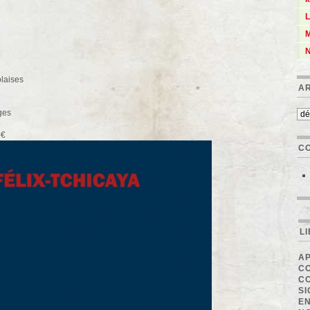
L
M
N
laises
A
ges
8
0€
C
L
AP
C
C
SI
EN