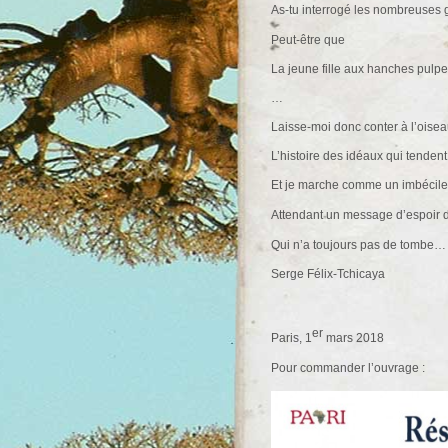
As-tu interrogé les nombreuses 
Peut-être que
La jeune fille aux hanches pulp
…
Laisse-moi donc conter à l’oisea
L’histoire des idéaux qui tendent
Et je marche comme un imbécile
Attendant un message d’espoir
Qui n’a toujours pas de tombe…
Serge Félix-Tchicaya
er
Paris, 1
mars 2018
Pour commander l’ouvrage :