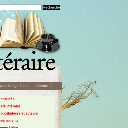
zine Kongo Kultur
Contact
ctualités
afé littéraire
ontributeurs et auteurs
Évènements
ongo kultur