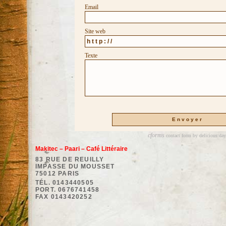
Email
Site web
Texte
cforms
contact form by delicious:day
Makitec – Paari – Café Littéraire
83 RUE DE REUILLY
IMPASSE DU MOUSSET
75012 PARIS
TÉL. 0143440505
PORT. 0676741458
FAX 0143420252