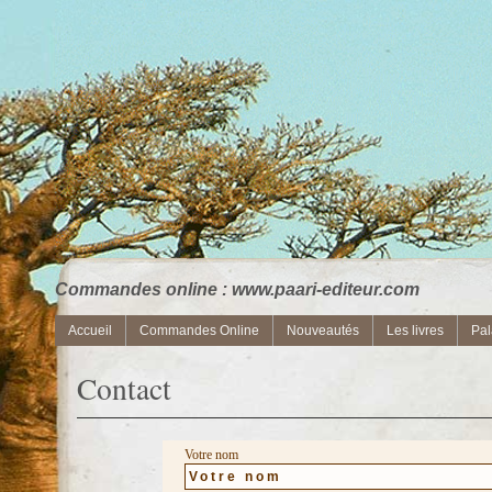
Commandes online : www.paari-editeur.com
Accueil
Commandes Online
Nouveautés
Les livres
Pal
Contact
Votre nom