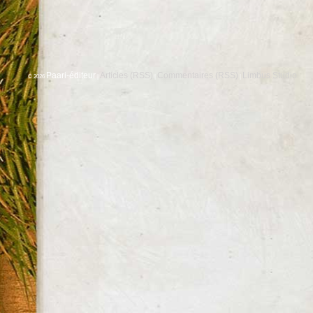
Paari-éditeur
Articles (RSS)
Commentaires (RSS)
Limbus Studio
© 2026
|
|
|