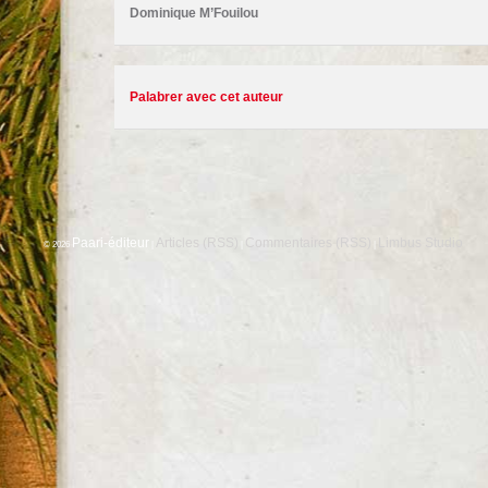
Dominique M’Fouilou
Palabrer avec cet auteur
Paari-éditeur
Articles (RSS)
Commentaires (RSS)
Limbus Studio
© 2026
|
|
|