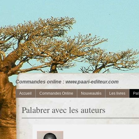
Commandes online : www.paari-editeur.com
Accueil
Commandes Online
Nouveautés
Les livres
Pal
Palabrer avec les auteurs