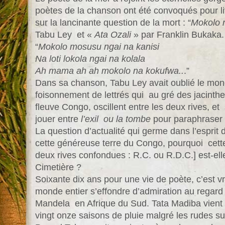
poètes de la chanson ont été convoqués pour l
sur la lancinante question de la mort : “
Mokolo 
Tabu Ley et «
Ata Ozali
» par Franklin Bukaka.
“
Mokolo mosusu ngai na kanisi
Na loti lokola ngai na kolala
Ah mama ah ah mokolo na kokufwa..
.”
Dans sa chanson, Tabu Ley avait oublié le mond
foisonnement de lettrés qui au gré des jacinthe
fleuve Congo, oscillent entre les deux rives, et
jouer entre
l’exil ou la tombe
pour paraphraser T
La question d’actualité qui germe dans l’esprit
cette généreuse terre du Congo, pourquoi cett
deux rives confondues : R.C. ou R.D.C.] est-el
Cimetière ?
Soixante dix ans pour une vie de poète, c’est v
monde entier s’effondre d’admiration au regard
Mandela en Afrique du Sud. Tata Madiba vient 
vingt onze saisons de pluie malgré les rudes s