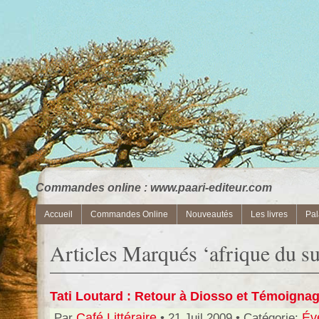
Commandes online : www.paari-editeur.com
Accueil
Commandes Online
Nouveautés
Les livres
Pal
Articles Marqués ‘afrique du s
Tati Loutard : Retour à Diosso et Témoigna
Par
Café Littéraire
• 21 Juil 2009 • Catégorie:
Év