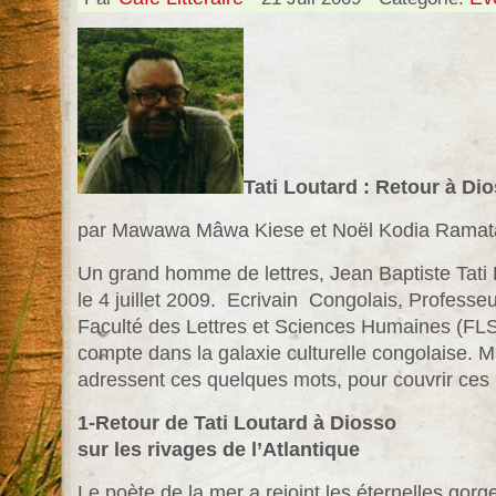
Tati Loutard : Retour à D
par Mawawa Mâwa Kiese et Noël Kodia Ramat
Un grand homme de lettres, Jean Baptiste Tati L
le 4 juillet 2009. Ecrivain Congolais, Professe
Faculté des Lettres et Sciences Humaines (FL
compte dans la galaxie culturelle congolaise. 
adressent ces quelques mots, pour couvrir ces
1-Retour de Tati Loutard à Diosso
sur les rivages de l’Atlantique
Le poète de la mer a rejoint les éternelles gor