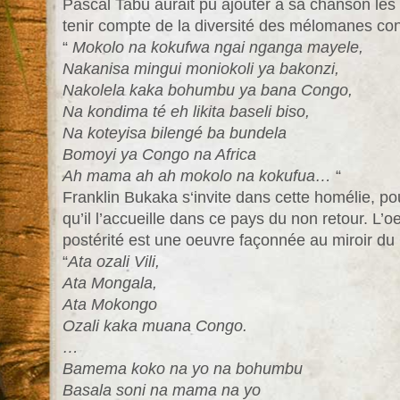
Pascal Tabu aurait pu ajouter à sa chanson les
tenir compte de la diversité des mélomanes con
“
Mokolo na kokufwa ngai nganga mayele,
Nakanisa mingui moniokoli ya bakonzi,
Nakolela kaka bohumbu ya bana Congo,
Na kondima té eh likita baseli biso,
Na koteyisa bilengé ba bundela
Bomoyi ya Congo na Africa
Ah mama ah ah mokolo na kokufua…
“
Franklin Bukaka s‘invite dans cette homélie, po
qu’il l’accueille dans ce pays du non retour. L’oe
postérité est une oeuvre façonnée au miroir du
“
Ata ozali Vili,
Ata Mongala,
Ata Mokongo
Ozali kaka muana Congo.
…
Bamema koko na yo na bohumbu
Basala soni na mama na yo