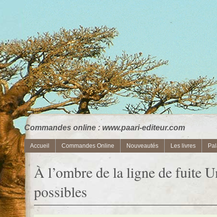
Commandes online : www.paari-editeur.com
Accueil
Commandes Online
Nouveautés
Les livres
Pal
À l’ombre de la ligne de fuite U
possibles