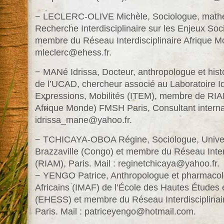
− LECLERC-OLIVE Michèle, Sociologue, mathém
Recherche Interdisciplinaire sur les Enjeux S
membre du Réseau Interdisciplinaire Afrique Mo
mleclerc@ehess.fr.
− MANé Idrissa, Docteur, anthropologue et hist
de l’UCAD, chercheur associé au Laboratoire Ide
Expressions, Mobilités (ITEM), membre de RIAM
Afrique Monde) FMSH Paris, Consultant internat
idrissa_mane@yahoo.fr.
− TCHICAYA-OBOA Régine, Sociologue, Univer
Brazzaville (Congo) et membre du Réseau Inter
(RIAM), Paris. Mail : reginetchicaya@yahoo.fr.
− YENGO Patrice, Anthropologue et pharmacolo
Africains (IMAF) de l’École des Hautes Études
(EHESS) et membre du Réseau Interdisciplinai
Paris. Mail : patriceyengo@hotmail.com.