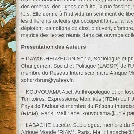
des ombres, des lignes de fuite, la rue fascine, fa
fois. Elle donne à l’individu un sentiment de libe
les différents acteurs qui occupent la rue, analy
déploient les notions de clos, d’ouvert, d’ombre, 
matrice des textes réunis dans cet ouvrage colle
Présentation des Auteurs
− DAYAN-HERZBURN Sonia, Sociologue et phil
Changement Social et Politique (LACSP) de l’Un
membre du Réseau Interdisciplinaire Afrique Mo
soherzbrun@yahoo.fr.
− KOUVOUAMA Abel, Anthropologue et philosoph
Territoires, Expressions, Mobilités (ITEM) de l’
Pays de l’Adour et membre du Réseau Interdisc
(RIAM), Paris. Mail : abel.kouvouama@univ-pau
− LABACHE Lucette, Sociologue, membre du Rés
Afrique Monde (RIAM), Paris. Mail : llabache@fr