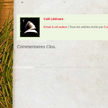
Café Littéraire
-
Email à cet auteur
| Tous les articles écrits par
Caf
Commentaires Clos.
Paari-éditeur
Articles (RSS)
Commentaires (RSS)
Limbus Studio
© 2026
|
|
|