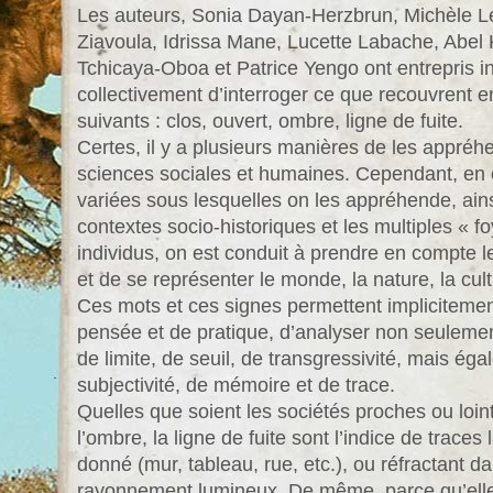
Les auteurs, Sonia Dayan-Herzbrun, Michèle Le
Ziavoula, Idrissa Mane, Lucette Labache, Abe
Tchicaya-Oboa et Patrice Yengo ont entrepris i
collectivement d’interroger ce que recouvrent e
suivants : clos, ouvert, ombre, ligne de fuite.
Certes, il y a plusieurs manières de les appré
sciences sociales et humaines. Cependant, en 
variées sous lesquelles on les appréhende, ains
contextes socio-historiques et les multiples « 
individus, on est conduit à prendre en compte l
et de se représenter le monde, la nature, la cult
Ces mots et ces signes permettent implicitemen
pensée et de pratique, d’analyser non seulement
de limite, de seuil, de transgressivité, mais éga
subjectivité, de mémoire et de trace.
Quelles que soient les sociétés proches ou lointa
l’ombre, la ligne de fuite sont l’indice de trace
donné (mur, tableau, rue, etc.), ou réfractant 
rayonnement lumineux. De même, parce qu’elle 