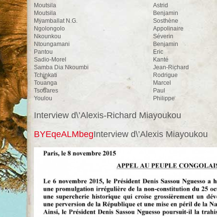
Moutsila
Astrid
Moutsila
Benjamin
Myamballat N.G.
Sosthène
Ngolongolo
Appolinaire
Nkounkou
Séverin
Ntoungamani
Benjamin
Pantou
Eric
Sadio-Morel
Kanté
Samba Dia Nkoumbi
Jean-Richard
Tchinkati
Rodrigue
Touanga
Marcel
Tsouares
Paul
Youlou
Philippe
Interview d\’Alexis-Richard Miayoukou
BYEqeALMbeg
Interview d\’Alexis Miayoukou