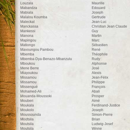
Louzala
Maurille
Mabandza
Edouard
Mabiala
Joseph
Malalou Koumba
Gertrude
Maleckat
Jean-Luc
Manckassa
Christian Jean Claude
Mankessi
Guy
Manona
Martin
Mapingou
Marc
Mationgo
Sébastien
Mavoungou Pambou
René
Mbemba
Théophile
Mbemba-Dya-Benazo-Mbanzulu
Rudy
Mboukou
Alphonse
Mene Berre
José
Miayoukou
Alexis
Missamou
Jean-Félix
Missamou
Philippe
Missengué
François
Mohamed-Ali
Abali
Mouanda-Moussoki
Prosper
Mouberi
Aimé
Moukala
Ferdinand-Justice
Moukolo
Joseph
Moussounda
Simon-Pierre
Moutsila
Brian
Moutsila
Ludwig-Josef
Moutsila
Winne