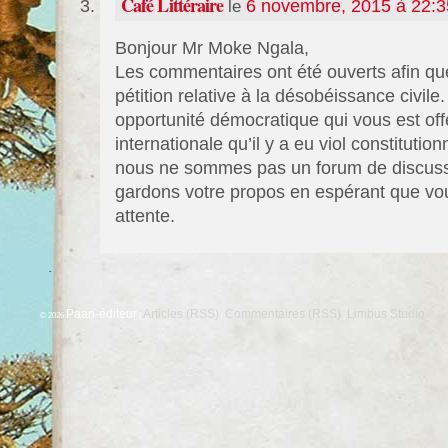
Café Littéraire
le
6 novembre, 2015 à 22:3
Bonjour Mr Moke Ngala,
Les commentaires ont été ouverts afin que
pétition relative à la désobéissance civile. 
opportunité démocratique qui vous est offe
internationale qu’il y a eu viol constituti
nous ne sommes pas un forum de discuss
gardons votre propos en espérant que vou
attente.
Paari-éditeur
Articles (RSS)
Commentaires (RSS)
Limbus Studio
© 2026
|
|
|