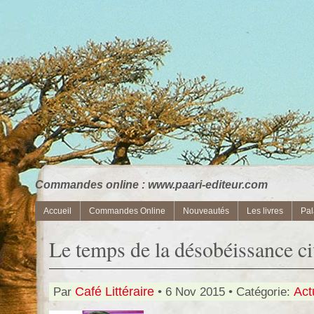
Commandes online : www.paari-editeur.com
Accueil
Commandes Online
Nouveautés
Les livres
Pal
Le temps de la désobéissance c
Par
Café Littéraire
• 6 Nov 2015 • Catégorie:
Act