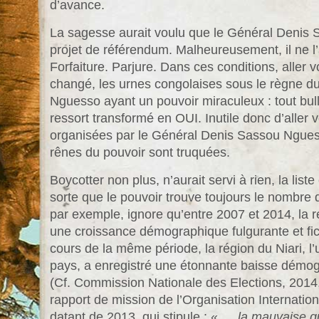
d’avance.
La sagesse aurait voulu que le Général Denis 
projet de référendum. Malheureusement, il ne l’a 
Forfaiture. Parjure. Dans ces conditions, aller v
changé, les urnes congolaises sous le règne 
Nguesso ayant un pouvoir miraculeux : tout bul
ressort transformé en OUI. Inutile donc d’aller 
organisées par le Général Denis Sassou Nguesso
rênes du pouvoir
sont truquées.
Boycotter non plus, n’aurait servi à rien, la liste 
sorte que le pouvoir trouve toujours le nombre d’é
par exemple, ignore qu’entre 2007 et 2014, la 
une croissance démographique fulgurante et fic
cours de la même période, la région du Niari, 
pays, a enregistré une étonnante baisse démo
(Cf. Commission Nationale des Elections, 2014,
rapport de mission de l’Organisation Internatio
datant de 2013, qui stipule : « …
la mauvaise qu