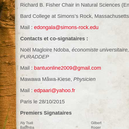
Richard B. Fisher Chair in Natural Sciences (E
Bard College at Simons’s Rock, Massachusett
Mail :
edongala@simons-rock.edu
Contacts et co-signataires :
Noël Magloire Ndoba,
économiste universitaire,
PURADDEP
Mail :
bantuonline2009@gmail.com
Mawawa Mâwa-Kiese,
Physicien
Mail :
edpaari@yahoo.fr
Paris le 28/10/2015
Premiers Signataires
Aty Tsati
Gilbert
Babimba
Roger