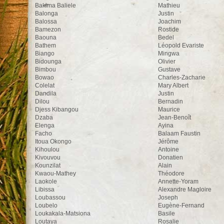
Bakima Baliele
Mathieu
Balonga
Justin
Balossa
Joachim
Bamezon
Rostide
Baouna
Bedel
Bathem
Léopold Evariste
Biango
Mingwa
Bidounga
Olivier
Bimbou
Gustave
Bowao
Charles-Zacharie
Colelat
Mary Albert
Dandila
Justin
Dilou
Bernadin
Djess Kibangou
Maurice
Dzaba
Jean-Benoît
Elenga
Ayina
Facho
Balaam Faustin
Itoua Okongo
Jérôme
Kihoulou
Antoine
Kivouvou
Donatien
Kounzilat
Alain
Kwaou-Mathey
Théodore
Laokole
Annette-Yoram
Libissa
Alexandre Magloire
Loubassou
Joseph
Loubelo
Eugène-Fernand
Loukakala-Matsiona
Basile
Loutaya
Rosalie