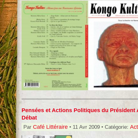
Pensées et Actions Politiques du Présiden
Débat
Par
Café Littéraire
• 11 Avr 2009 • Catégorie:
Act