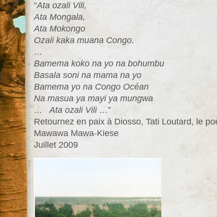
“
Ata ozali Vili,
Ata Mongala,
Ata Mokongo
Ozali kaka muana Congo.
…
Bamema koko na yo na bohumbu
Basala soni na mama na yo
Bamema yo na Congo Océan
Na masua ya mayi ya mungwa
… Ata ozali Vili …
”
Retournez en paix à Diosso, Tati Loutard, le po
Mawawa Mawa-Kiese
Juillet 2009