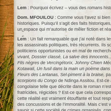
Lem
: Pourquoi écrivez – vous des romans hist
Dom. MFOUILOU
: Comme vous l’avez si bien d
historiques. Puisqu’il s’agit des faits historiqu
un espace qui m’autorise de mêler fiction et réal
Lem
: Un fait remarquable que j’ai noté dans l
les assassinats politiques, très récurrents. Ils s
politiciens opportunistes ou en mal de recherc
vivant, Dossier classé, La salve des innocents…
Fils nègres de Vercingétorix, Johnny Chien Méc
Kotawali, Un fusil dans la main un poème dans 
Fleurs des Lantanas, Sel-piment à la braise,
pa
scorpions du Congo
de Ndinga Assitou. Est-ce à
congolaise telle que décrite dans le roman n’es
fratricides, régicides ? Est-ce que cela corresp
cette réalité est vraiment étouffante et tout resp
des concussions et de l’immoralité. Mais c’est v
savoir si cette société de crimes organisés, c