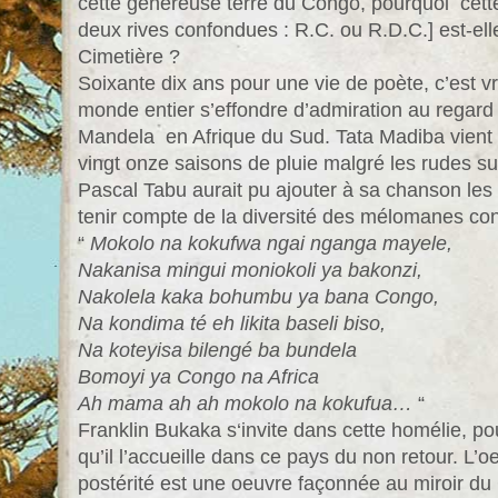
cette généreuse terre du Congo, pourquoi cett
deux rives confondues : R.C. ou R.D.C.] est-el
Cimetière ?
Soixante dix ans pour une vie de poète, c’est v
monde entier s’effondre d’admiration au regard
Mandela en Afrique du Sud. Tata Madiba vient 
vingt onze saisons de pluie malgré les rudes s
Pascal Tabu aurait pu ajouter à sa chanson les
tenir compte de la diversité des mélomanes con
“
Mokolo na kokufwa ngai nganga mayele,
Nakanisa mingui moniokoli ya bakonzi,
Nakolela kaka bohumbu ya bana Congo,
Na kondima té eh likita baseli biso,
Na koteyisa bilengé ba bundela
Bomoyi ya Congo na Africa
Ah mama ah ah mokolo na kokufua…
“
Franklin Bukaka s‘invite dans cette homélie, po
qu’il l’accueille dans ce pays du non retour. L’oe
postérité est une oeuvre façonnée au miroir du