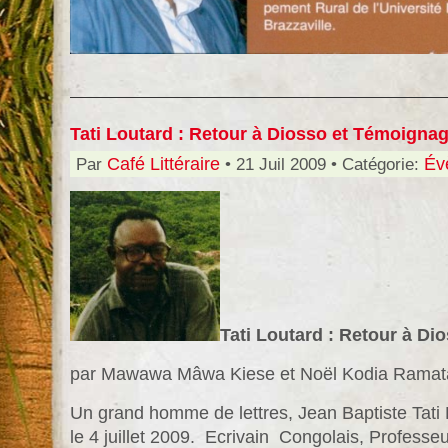
Tati Loutard : Retour à Diosso et Témoigna
Par
Café Littéraire
• 21 Juil 2009 • Catégorie:
Év
Tati Loutard : Retour à D
par Mawawa Mâwa Kiese et Noël Kodia Ramat
Un grand homme de lettres, Jean Baptiste Tati L
le 4 juillet 2009. Ecrivain Congolais, Professe