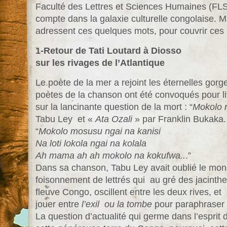
Faculté des Lettres et Sciences Humaines (FL
compte dans la galaxie culturelle congolaise. 
adressent ces quelques mots, pour couvrir ces
1-Retour de Tati Loutard à Diosso
sur les rivages de l’Atlantique
Le poète de la mer a rejoint les éternelles gor
poètes de la chanson ont été convoqués pour l
sur la lancinante question de la mort : “
Mokolo 
Tabu Ley et «
Ata Ozali
» par Franklin Bukaka.
“
Mokolo mosusu ngai na kanisi
Na loti lokola ngai na kolala
Ah mama ah ah mokolo na kokufwa..
.”
Dans sa chanson, Tabu Ley avait oublié le mond
foisonnement de lettrés qui au gré des jacinthe
fleuve Congo, oscillent entre les deux rives, et
jouer entre
l’exil ou la tombe
pour paraphraser T
La question d’actualité qui germe dans l’esprit