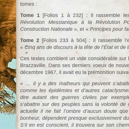
tomes :
Tome 1
[Folios 1 à 232] : Il rassemble les
Révolution Messianique à la Révolution Pol
Construction Nationale
», et «
Principes pour fa
Tome 2
[Folios 233 à 504] : Il rassemble l
«
Cinq ans de discours à la tête de l’État et de 
Ces textes comblent un vide considérable sur l
Brazzaville. Dans ses derniers voeux de nouvel 
décembre 1967, il avait eu la prémonition suiva
« …
Il y a des malheurs qui peuvent s’abatt
comme les épidémies et d’autres cataclysmes
dire autant des guerres civiles par exemple
s’abattre sur des peuples sans la volonté de 
actuelle il ne fait l’ombre d’aucun doute que 
bonheur, dépendent presque exclusivement du
S’il en est conscient, il trouvera sur son che