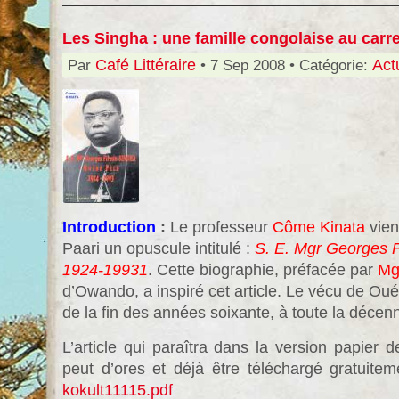
Les Singha : une famille congolaise au carre
Par
Café Littéraire
• 7 Sep 2008 • Catégorie:
Act
Introduction
:
Le professeur
Côme Kinata
vien
Paari un opuscule intitulé :
S. E. Mgr Georges 
1924-19931
. Cette biographie, préfacée par
Mg
d’Owando, a inspiré cet article. Le vécu de Ouénz
de la fin des années soixante, à toute la décen
L’article qui paraîtra dans la version papier 
peut d’ores et déjà être téléchargé gratuiteme
kokult11115.pdf