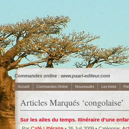
Commandes online : www.paari-editeur.com
Accueil
Commandes Online
Nouveautés
Les livres
Pal
Articles Marqués ‘congolaise’
Sur les ailes du temps. Itinéraire d’une enfa
Par
Café Littéraire
• 26 Juil 2009 • Catégorie:
Act