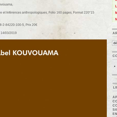
uvouama,
L
ure et Inférences anthropologiques, Folio 160 pages, Format 220*15
M
N
78-2-84220-100-5, Prix 20€
 14/03/2019
A
C
L
AP
C
C
SI
EN