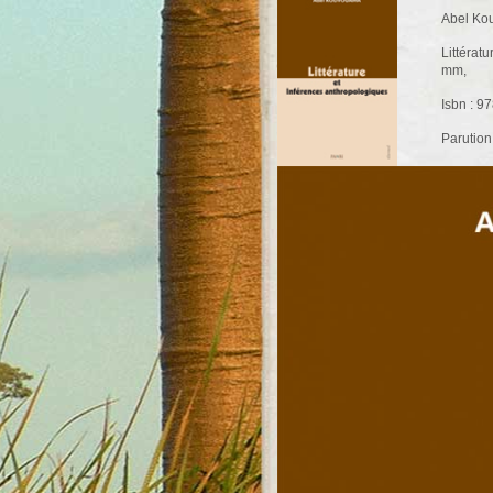
Abel Ko
Littérat
mm,
Isbn : 9
Parution