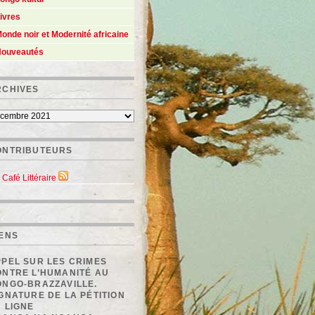
ivres
onde noir et Modernité africaine
ouveautés
RCHIVES
ONTRIBUTEURS
Café Littéraire
IENS
PEL SUR LES CRIMES
ONTRE L’HUMANITÉ AU
ONGO-BRAZZAVILLE.
GNATURE DE LA PÉTITION
 LIGNE