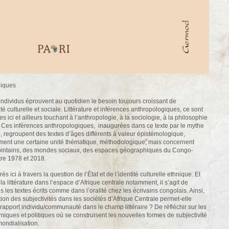
giques
individus éprouvent au quotidien le besoin toujours croissant de
é culturelle et sociale. Littérature et inférences anthropologiques, ce sont
s ici et ailleurs touchant à l’anthropologie, à la sociologie, à la philosophie
tion. Ces inférences anthropologiques, inaugurées dans ce texte par le mythe
egroupent des textes d’âges différents à valeur épistémologique,
lement une certaine unité thématique, méthodologique, mais concernent
lointains, des mondes sociaux, des espaces géographiques du Congo-
tre 1978 et 2018.
s ici à travers la question de l’État et de l’identité culturelle ethnique. Et
la littérature dans l’espace d’Afrique centrale notamment, il s’agit de
 les textes écrits comme dans l’oralité chez les écrivains congolais. Ainsi,
ation des subjectivités dans les sociétés d’Afrique Centrale permet-elle
rapport individu/communauté dans le champ littéraire ? De réfléchir sur les
ques et politiques où se construisent les nouvelles formes de subjectivité
 mondialisation.