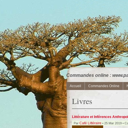
Commandes online : www.paa
Accueil
Commandes Online
Livres
Littérature et Inférences Anthropo
Café Littéraire
Par
• 25 Mar 2019 • Ca