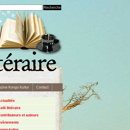
zine Kongo Kultur
Contact
ctualités
afé littéraire
ontributeurs et auteurs
Évènements
ongo kultur