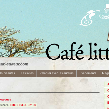
ri-editeur.com
Nouveautés
Les livres
Palabrer avec les auteurs
Evènements
Maga
A
C
C
logiques
kongo kultur
Livres
tégorie:
,
k