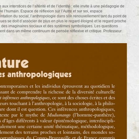
ux interstices de l’altérité et de l’identité ; elle invite à une pédagogie de
 de l’humain. Espace de réflexion sur l’Autre et sur soi, espace
ation du social, l’anthropologie dans son renouvellement tant du point de
s se doit d’associer de plus en plus le regard éloigné et le regard proche
ns, des imaginaires sociaux et des systèmes symboliques. Les questions
ent dans un même continuum de pensée réflexive et critique. Professeur