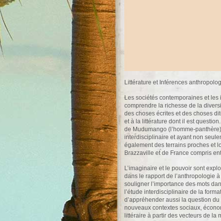
Littérature et Inférences anthropolo
Les sociétés contemporaines et les 
comprendre la richesse de la diversit
des choses écrites et des choses dite
et à la littérature dont il est ques
de Mudumango (l’homme-panthère), r
interdisciplinaire et ayant non seu
également des terrains proches et 
Brazzaville et de France compris en
L’imaginaire et le pouvoir sont exploré
dans le rapport de l’anthropologie à 
souligner l’importance des mots dans
l’étude interdisciplinaire de la form
d’appréhender aussi la question du 
nouveaux contextes sociaux, économi
littéraire à partir des vecteurs de la