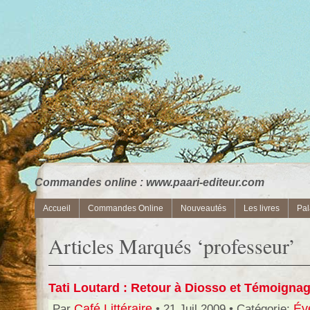
Commandes online : www.paari-editeur.com
Accueil
Commandes Online
Nouveautés
Les livres
Pal
Articles Marqués ‘professeur’
Tati Loutard : Retour à Diosso et Témoigna
Par
Café Littéraire
• 21 Juil 2009 • Catégorie:
Év