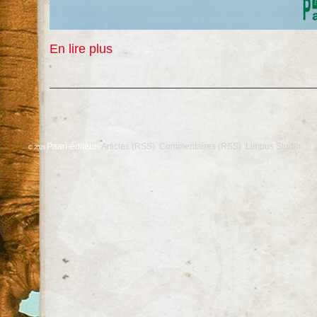
En lire plus
Paari-éditeur
Articles (RSS)
Commentaires (RSS)
Limbus Studio
© 2026
|
|
|