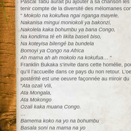
Pascal Tabu aurait pu ajouter à sa chanson les
tenir compte de la diversité des mélomanes con
“
Mokolo na kokufwa ngai nganga mayele,
Nakanisa mingui moniokoli ya bakonzi,
Nakolela kaka bohumbu ya bana Congo,
Na kondima té eh likita baseli biso,
Na koteyisa bilengé ba bundela
Bomoyi ya Congo na Africa
Ah mama ah ah mokolo na kokufua…
“
Franklin Bukaka s‘invite dans cette homélie, po
qu’il l’accueille dans ce pays du non retour. L’oe
postérité est une oeuvre façonnée au miroir du
“
Ata ozali Vili,
Ata Mongala,
Ata Mokongo
Ozali kaka muana Congo.
…
Bamema koko na yo na bohumbu
Basala soni na mama na yo