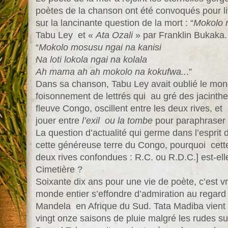
poètes de la chanson ont été convoqués pour l
sur la lancinante question de la mort : “
Mokolo 
Tabu Ley et «
Ata Ozali
» par Franklin Bukaka.
“
Mokolo mosusu ngai na kanisi
Na loti lokola ngai na kolala
Ah mama ah ah mokolo na kokufwa..
.”
Dans sa chanson, Tabu Ley avait oublié le mond
foisonnement de lettrés qui au gré des jacinthe
fleuve Congo, oscillent entre les deux rives, et
jouer entre
l’exil ou la tombe
pour paraphraser T
La question d’actualité qui germe dans l’esprit
cette généreuse terre du Congo, pourquoi cett
deux rives confondues : R.C. ou R.D.C.] est-el
Cimetière ?
Soixante dix ans pour une vie de poète, c’est v
monde entier s’effondre d’admiration au regard
Mandela en Afrique du Sud. Tata Madiba vient 
vingt onze saisons de pluie malgré les rudes s