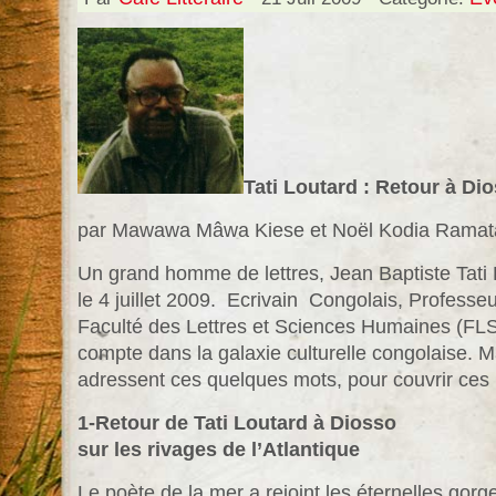
Tati Loutard : Retour à D
par Mawawa Mâwa Kiese et Noël Kodia Ramat
Un grand homme de lettres, Jean Baptiste Tati L
le 4 juillet 2009. Ecrivain Congolais, Professe
Faculté des Lettres et Sciences Humaines (FL
compte dans la galaxie culturelle congolaise. 
adressent ces quelques mots, pour couvrir ces
1-Retour de Tati Loutard à Diosso
sur les rivages de l’Atlantique
Le poète de la mer a rejoint les éternelles gor