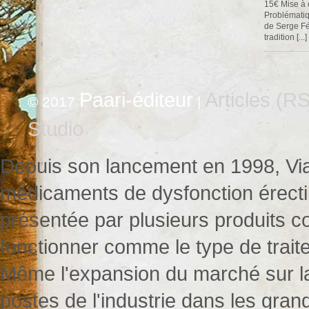
15€ Mise à 
Problématiq
de Serge Fé
tradition [...]
Paari-éditeur
Articles (R
© 2017
|
Studio
Depuis son lancement en 1998, Viag
médicaments de dysfonction érectile
présentée par plusieurs produits c
fonctionner comme le type de traite
Même l'expansion du marché sur la
postes de l'industrie dans les gran