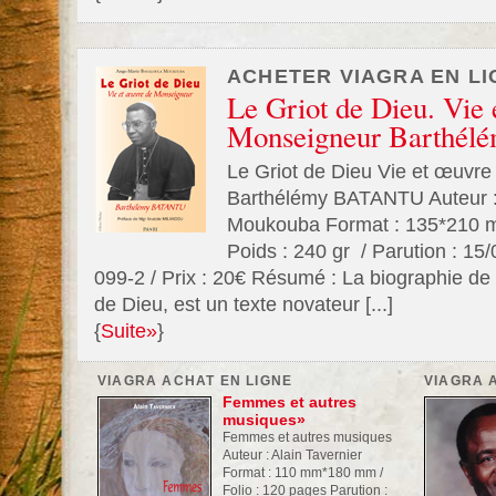
ACHETER VIAGRA EN LI
Le Griot de Dieu. Vie 
Monseigneur Barthé
Le Griot de Dieu Vie et œuvr
Barthélémy BATANTU Auteur :
Moukouba Format : 135*210 mm
Poids : 240 gr / Parution : 15
099-2 / Prix : 20€ Résumé : La biographie de
de Dieu, est un texte novateur [...]
{
Suite»
}
VIAGRA ACHAT EN LIGNE
VIAGRA 
Femmes et autres
musiques»
Femmes et autres musiques
Auteur : Alain Tavernier
Format : 110 mm*180 mm /
Folio : 120 pages Parution :