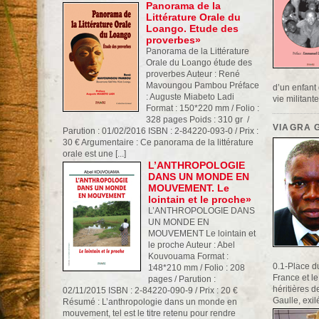
Panorama de la
Littérature Orale du
Loango. Etude des
proverbes»
Panorama de la Littérature
Orale du Loango étude des
proverbes Auteur : René
Mavoungou Pambou Préface
d’un enfant 
: Auguste Miabeto Ladi
vie militante 
Format : 150*220 mm / Folio :
328 pages Poids : 310 gr /
VIAGRA 
Parution : 01/02/2016 ISBN : 2-84220-093-0 / Prix :
30 € Argumentaire : Ce panorama de la littérature
orale est une [...]
L’ANTHROPOLOGIE
DANS UN MONDE EN
MOUVEMENT. Le
lointain et le proche»
L’ANTHROPOLOGIE DANS
UN MONDE EN
MOUVEMENT Le lointain et
le proche Auteur : Abel
Kouvouama Format :
0.1-Place d
148*210 mm / Folio : 208
France et l
pages / Parution :
héritières 
02/11/2015 ISBN : 2-84220-090-9 / Prix : 20 €
Gaulle, exil
Résumé : L’anthropologie dans un monde en
mouvement, tel est le titre retenu pour rendre