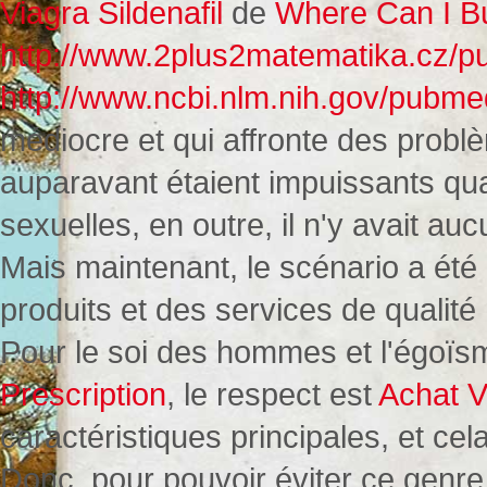
Viagra Sildenafil
de
Where Can I Bu
http://www.2plus2matematika.cz/pu
http://www.ncbi.nlm.nih.gov/pubm
médiocre et qui affronte des probl
auparavant étaient impuissants quand
sexuelles, en outre, il n'y avait auc
Mais maintenant, le scénario a été 
produits et des services de qualité 
Pour le soi des hommes et l'égoï
Prescription
, le respect est
Achat V
caractéristiques principales, et cela
Donc, pour pouvoir éviter ce genre 