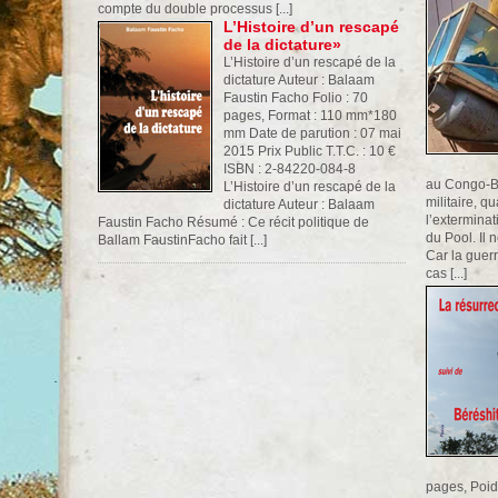
compte du double processus [...]
L’Histoire d’un rescapé
de la dictature»
L’Histoire d’un rescapé de la
dictature Auteur : Balaam
Faustin Facho Folio : 70
pages, Format : 110 mm*180
mm Date de parution : 07 mai
2015 Prix Public T.T.C. : 10 €
ISBN : 2-84220-084-8
au Congo-B
L’Histoire d’un rescapé de la
militaire, q
dictature Auteur : Balaam
l’exterminat
Faustin Facho Résumé : Ce récit politique de
du Pool. Il 
Ballam FaustinFacho fait [...]
Car la guer
cas [...]
pages, Poid