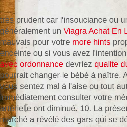
très prudent car l'insouciance ou u
généralement un
Viagra Achat En 
mauvais pour votre
more hints
prop
enceinte ou si vous avez l'intentio
avec ordonnance
devriez
qualite d
pourrait changer le bébé à naître. 
vous sentez mal à l'aise ou tout a
immédiatement consulter votre mé
artérielle ont diminué. 10. La prés
marché a révélé des gars qui se 