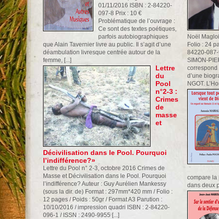
01/11/2016 ISBN : 2-84220-
097-8 Prix : 10 €
Problématique de l’ouvrage :
Ce sont des textes poétiques,
parfois autobiographiques
Noël Maglo
que Alain Tavernier livre au public. Il s’agit d’une
Folio : 24 p
déambulation livresque centrée autour de la
84220-087-
femme, [...]
SIMON-PIE
Lettre
correspond à
du
d’une biog
Pool
NGOT. L’Hom
n°2-3 :
Crimes
de
masse
et
Décivilisation dans le Pool. Pourquoi
l’indifférence?»
Lettre du Pool n° 2-3, octobre 2016 Crimes de
Masse et Décivilisation dans le Pool. Pourquoi
compare la 
l’indifférence? Auteur : Guy Aurélien Mankessy
dans deux p
(sous la dir. de) Format : 297mm*420 mm / Folio :
12 pages / Poids : 50gr / Format A3 Parution :
10/10/2016 / impression quadri ISBN : 2-84220-
096-1 / ISSN : 2490-9955 [...]