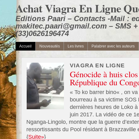
Achat Viagra En Ligne Qu
Editions Paari – Contacts -Mail : e
makitec.paari@gmail.com – SMS +
(33)0626196474
Accueil
Nouveautés
Les livres
Palabrer avec les auteurs
VIAGRA EN LIGNE
Génocide à huis clos
République du Congo
« To ko barrer bino« , on va
bourreau à sa victime SOS
dernières heures de Loko à
juin 2017. La vidéo de ce 1e
Nganga-Lingolo, montre que la guerre d’exte
ressortissants du Pool résidant à Brazzaville es
{
Suite»
}